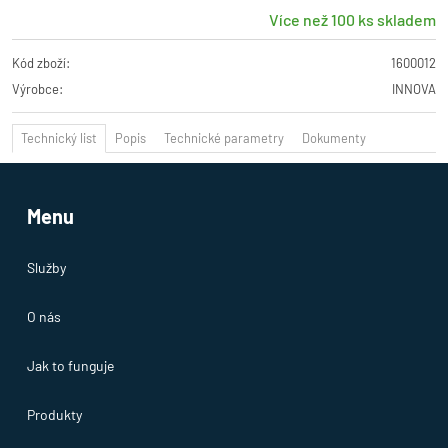
Více než 100 ks skladem
Kód zboží:
1600012
Výrobce:
INNOVA
Technický list
Popis
Technické parametry
Dokumenty
Menu
Služby
O nás
Jak to funguje
Produkty