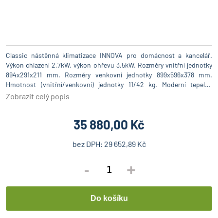
Classic nástěnná klimatizace INNOVA pro domácnost a kancelář.
Výkon chlazení 2,7kW, výkon ohřevu 3,5kW. Rozměry vnitřní jednotky
894x291x211 mm. Rozměry venkovní jednotky 899x596x378 mm.
Hmotnost (vnitřní/venkovní) jednotky 11/42 kg. Moderní tepelné
čerpadlo Innova Classic zajistí příjemné vnitřní klima po celý rok. Díky
Zobrazit celý popis
nižší spotřebě energie je šetrný k životnímu prostředí. - vestavěné
WiFi dálkové ovládání, - udržovací ohřev +8°C pro větší úspory, -
35 880,00 Kč
vestavěný teplotní senzor v dálkovém ovladači, - podsvícené dálkové
ovládání, - stylově navržená vnitřní jednotka, - režim vytápění při
nízkých venkovních teplotách až -30°C, - 7 rychlostí ventilátoru, - 2-
bez DPH:
29 652,89 Kč
stupňový kompresor, - týdenní časovač - možnost. PROVOZNI
ROZSAH: Chlazeni -18°C do +52°C (venku) Ohřev -30°C do +24°C
-
+
(venku)