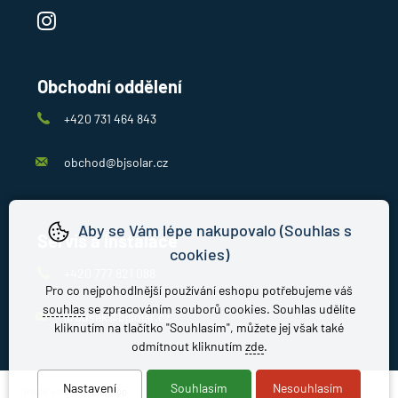
Obchodní oddělení
+420 731 464 843
obchod@bjsolar.cz
Aby se Vám lépe nakupovalo (Souhlas s
Servis a instalace
cookies)
+420 777 821 088
Pro co nejpohodlnější používání eshopu potřebujeme váš
souhlas
se zpracováním souborů cookies. Souhlas udělíte
jirousek@bjsolar.cz
kliknutím na tlačítko "Souhlasím", můžete jej však také
odmítnout kliknutím
zde
.
Nastavení
Souhlasím
Nesouhlasím
made with
❤
by
ineShop