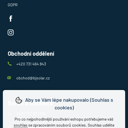
GDPR
Obchodní oddělení
+420 731 464 843
obchod@bjsolar.cz
Aby se Vám lépe nakupovalo (Souhlas s
Servis a instalace
cookies)
+420 777 821 088
Pro co nejpohodlnější používání eshopu potřebujeme váš
souhlas
se zpracováním souborů cookies. Souhlas udělíte
jirousek@bjsolar.cz