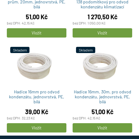
prům. 20mm, jednovrstvá, PE,
138 podomítkový pro odvod
bílá
kondenzátu klimatizací
51,00
Kč
1 270,50
Kč
bez DPH:
42,15
Kč
bez DPH:
1 050,00
Kč
Počet
Počet
Vložit
Vložit
produktů
produktů
Skladem
Skladem
Hadice 16mm pro odvod
Hadice 16mm, 30m, pro odvod
kondenzátu, jednovrstvá, PE,
kondenzátu, jednovrstvá, PE,
bílá
bílá
39,00
Kč
51,00
Kč
bez DPH:
32,23
Kč
bez DPH:
42,15
Kč
Počet
Počet
Vložit
Vložit
produktů
produktů