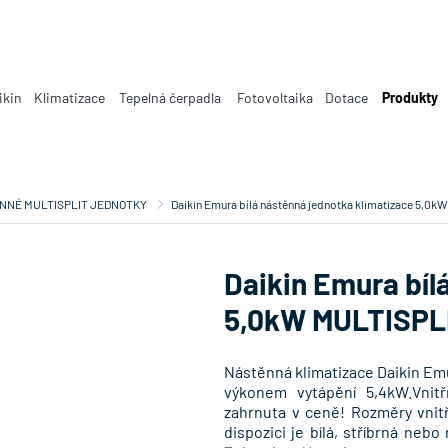
ikin
Klimatizace
Tepelná čerpadla
Fotovoltaika
Dotace
Produkty
NNÉ MULTISPLIT JEDNOTKY
Daikin Emura bílá nástěnná jednotka klimatizace 5,
Daikin Emura bíl
5,0kW MULTISP
Nástěnná klimatizace Daikin Em
výkonem vytápění 5,4kW.Vnitř
zahrnuta v ceně! Rozměry vnitř
dispozici je bílá, stříbrná neb