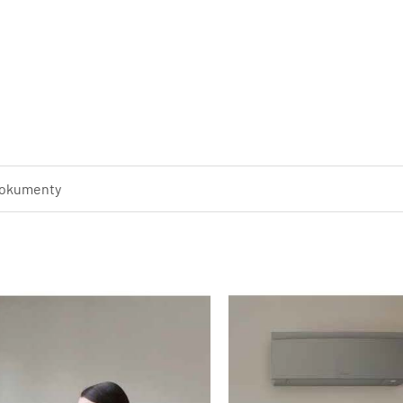
pro aktivaci chemických reakcí 
alergeny (jako jsou pyly nebo pl
Záruka čistého vzduchu: Je vyb
vzduchu a titan-apatitovým deo
alergenů a zápachu. Titanový d
tabáku a domácích mazlíčků). Stř
pyl a zajišťuje stálý přívod čis
vzduchu a zajišťuje stálý přív
UVNITŘ MÍSTNOSTI 90 % svého čas
filtry a technologií Flash Strea
okumenty
alergeny, odstraňuje nepříjemn
Daikin Emura vytváří ve vašem 
prostřednictvím aplikace One
Amazon Alexa. Účinnost SEER je a
celoroční účinností A+++ a nižší
Daikin Online Controller se st
jednotku z jakéhokoliv místa p
přehled o vaší spotřebě energie