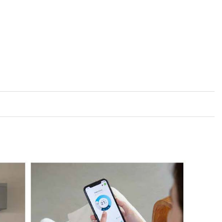
s částicemi ve vzduchu. Technologie Flash Streamer rozkládá
ísně), odstraňuje nepříjemné pachy a poskytuje čistší vzduch.
avena stříbrným filtrem na odstraňování alergenů a čištění
doračním filtrem, který zajišťuje, že váš vzduch bude bez
eodorizační filtr Rozkládá nepříjemné zápachy (například z
íbrný filtr odstraňující alergeny Zachytává alergeny, jako je
tého vzduchu. Vzduchový filtr Odstraňuje prachové částice ze
od čistého vzduchu. Čištění vzduchu LEPŠÍ KVALITA VZDUCHU
u trávíte ve vnitřních prostorách. S vestavěnými čisticími
mer zachytává jednotka Daikin Emura částice prachu, rozkládá
é pachy a poskytuje lepší a čistší vzduch. Tím klimatizace
domově zdravé prostředí. Chytré ovládání: Řízení ovládání
cta včetně hlasového ovládání přes Google Assistant a
ž 8,65 a SCOP až 5,1. To je nejlepší výkonnost v této trídě s
mi provozními náklady. Stále pod kontrolou, ať jste kdekoliv
andardním připojením Wi-Fi umožňuje regulovat vaši vnitřní
omocí aplikace přes Vaši místní sít nebo internet a mějte
.