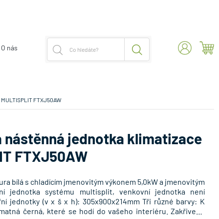
O nás
0kW MULTISPLIT FTXJ50AW
á nástěnná jednotka klimatizace
LIT FTXJ50AW
ura bílá s chladícím jmenovitým výkonem 5,0kW a jmenovitým
ní jednotka systému multisplit, venkovní jednotka není
ní jednotky (v x š x h): 305x900x214mm Tři různé barvy: K
o matná černá, které se hodí do vašeho interiéru. Zakřivené