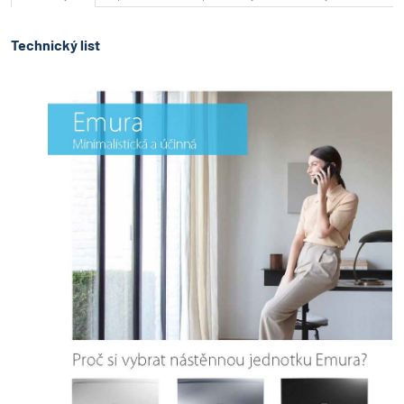
svislé a vodorovné automaticky ovládané lamely rozptylují vzduch
rovnoměrně do všech koutů i ve velkých prostorách. Využití Coanda
efektu Daikin Emura využívá pro komfortní klima Coanda efekt pro
Technický list
optimalizaci proudění vzduchu v režimu vytápění a chlazení: v režimu
vytápění lamely směrují vzduch dolů, zatímco v režimu chlazení
nahoru. Heat Boost Daikin Emura po zapnutí rychle vyhřeje místnost.
Nastavené teploty je tak dosaženo rychleji. Akustický komfort VELMI
TICHÝ PROVOZ Chcete mít doma klid a ticho? Daikin Emura: je za
provozu tak tichá, že téměř zapomenete, že tam je. Speciálně
navržený ventilátor optimalizuje proudění vzduchu pro vysoké úrovně
výkonu při tichém chodu. Proto je Daikin Emura za provozu téměř
neslyšitelná. Technologie Flash Streamer Používá proud elektronů pro
aktivaci chemických reakcí s částicemi ve vzduchu. Technologie
Flash Streamer rozkládá alergeny (jako jsou pyly nebo plísně),
odstraňuje nepříjemné pachy a poskytuje čistší vzduch. Záruka
čistého vzduchu: Je vybavena stříbrným filtrem na odstraňování
alergenů a čištění vzduchu a titan-apatitovým deodoračním filtrem,
který zajišťuje, že váš vzduch bude bez alergenů a zápachu. Titanový
deodorizační filtr Rozkládá nepříjemné zápachy (například z tabáku a
domácích mazlíčků). Stříbrný filtr odstraňující alergeny Zachytává
alergeny, jako je pyl a zajišťuje stálý přívod čistého vzduchu.
Vzduchový filtr Odstraňuje prachové částice ze vzduchu a zajišťuje
stálý přívod čistého vzduchu. Čištění vzduchu LEPŠÍ KVALITA