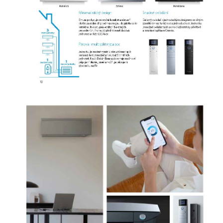
VZDUCHU UVNITŘ MÍSTNOSTI 90 % svého času trávíte ve vnitřních
prostorách. S vestavěnými čisticími filtry a technologií Flash
Streamer zachytává jednotka Daikin Emura částice prachu, rozkládá
alergeny, odstraňuje nepříjemné pachy a poskytuje lepší a čistší
vzduch. Tím klimatizace Daikin Emura vytváří ve vašem domově
zdravé prostředí. Chytré ovládání: Řízení ovládání prostřednictvím
aplikace Onecta včetně hlasového ovládání přes Google Assistant a
Amazon Alexa. Účinnost SEER je až 8,65 a SCOP až 5,1. To je nejlepší
výkonnost v této trídě s celoroční účinností A+++ a nižšími
provozními náklady. Stále pod kontrolou, ať jste kdekoliv Daikin
Online Controller se standardním připojením Wi-Fi umožňuje
regulovat vaši vnitřní jednotku z jakéhokoliv místa pomocí aplikace
přes Vaši místní sít nebo internet a mějte přehled o vaší spotřebě
energie.