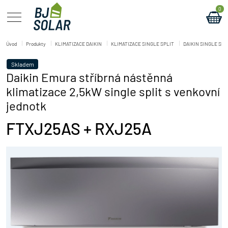
0
Úvod
Produkty
KLIMATIZACE DAIKIN
KLIMATIZACE SINGLE SPLIT
DAIKIN SINGLE SPL
Skladem
Daikin Emura stříbrná nástěnná
klimatizace 2,5kW single split s venkovní
jednotk
FTXJ25AS + RXJ25A