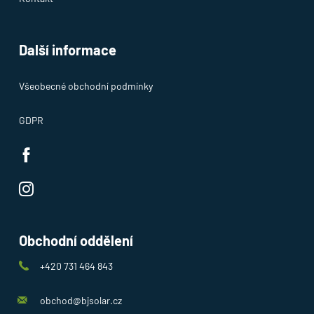
nebo internet a mějte přehled o vaší spotřebě energie.
Další informace
Všeobecné obchodní podmínky
GDPR
Obchodní oddělení
+420 731 464 843
obchod@bjsolar.cz