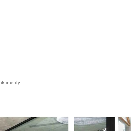
vzduch. Stále pod kontrolou, 
připojením Wi-Fi umožňuje reg
aplikace přes Vaši místní sít ne
okumenty