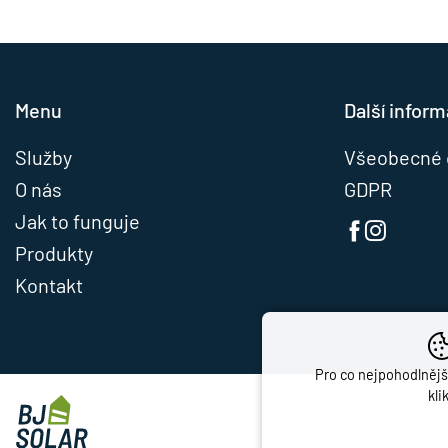
Menu
Další infor
Služby
Všeobecné 
O nás
GDPR
Jak to funguje
Produkty
Kontakt
Pro co nejpohodlnějš
kli