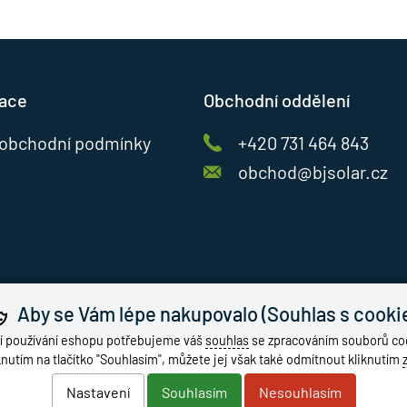
mace
Obchodní oddělení
obchodní podmínky
+420 731 464 843
obchod@bjsolar.cz
Aby se Vám lépe nakupovalo (Souhlas s cooki
í používání eshopu potřebujeme váš
souhlas
se zpracováním souborů coo
knutím na tlačítko "Souhlasím", můžete jej však také odmítnout kliknutím
Nastavení
Souhlasím
Nesouhlasím