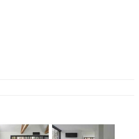
ať jste kdekoliv Daikin Online Controller se standardním
ulovat vaši vnitřní jednotku z jakéhokoliv místa pomocí
bo internet a mějte přehled o vaší spotřebě energie.