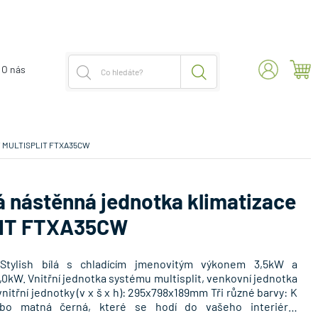
O nás
,5kW MULTISPLIT FTXA35CW
lá nástěnná jednotka klimatizace
LIT FTXA35CW
 Stylish bílá s chladícím jmenovitým výkonem 3,5kW a
kW. Vnitřní jednotka systému multisplit, venkovní jednotka
itřní jednotky (v x š x h): 295x798x189mm Tři různé barvy: K
 nebo matná černá, které se hodí do vašeho interiéru.