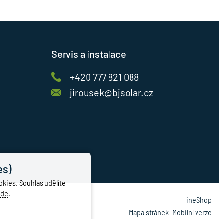
Servis a instalace
+420 777 821 088
jirousek@bjsolar.cz
es)
kies. Souhlas udělíte
zde
.
made with
❤
by
ineShop
Mapa stránek
,
Mobilní verze