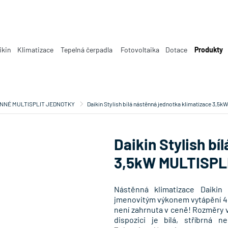
ikin
Klimatizace
Tepelná čerpadla
Fotovoltaika
Dotace
Produkty
NNÉ MULTISPLIT JEDNOTKY
Daikin Stylish bílá nástěnná jednotka klimatizace 3
Daikin Stylish bí
3,5kW MULTISP
Nástěnná klimatizace Daikin
jmenovitým výkonem vytápění 4,0
není zahrnuta v ceně! Rozměry vn
dispozici je bílá, stříbrná