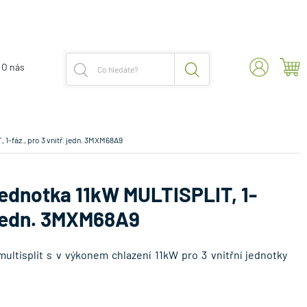
O nás
1-fáz., pro 3 vnitř. jedn. 3MXM68A9
jednotka 11kW MULTISPLIT, 1-
. jedn. 3MXM68A9
ultisplit s v výkonem chlazení 11kW pro 3 vnitřní jednotky