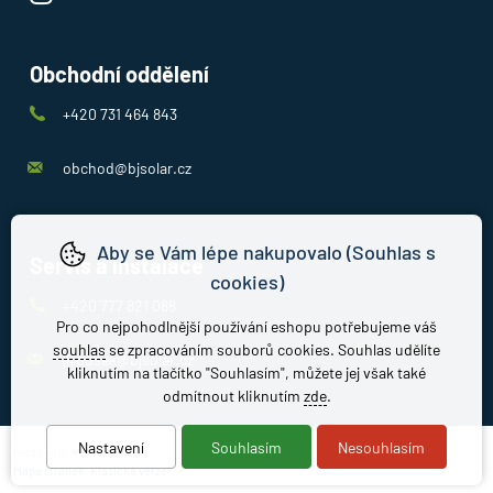
Obchodní oddělení
+420 731 464 843
obchod@bjsolar.cz
Aby se Vám lépe nakupovalo (Souhlas s
Servis a instalace
cookies)
+420 777 821 088
Pro co nejpohodlnější používání eshopu potřebujeme váš
souhlas
se zpracováním souborů cookies. Souhlas udělíte
jirousek@bjsolar.cz
kliknutím na tlačítko "Souhlasím", můžete jej však také
odmítnout kliknutím
zde
.
Nastavení
Souhlasím
Nesouhlasím
made with
❤
by
ineShop
Mapa stránek
,
Klasická verze