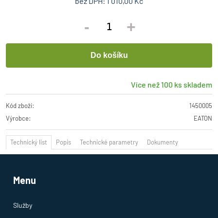
bez DPH:
1 010,00 Kč
-
+
Více než 100 ks skladem
Kód zboží:
1450005
Výrobce:
EATON
Technický list
Popis
Technické parametry
Dokumenty
Menu
Služby