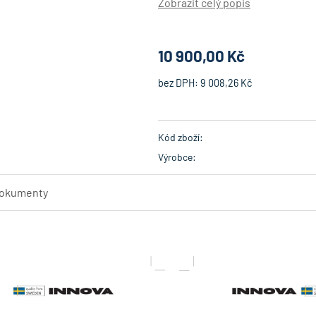
expanzní ventil, - chladivo R
Zobrazit celý popis
provoz zařízení v režimu vytápěn
nízkých venkovních teplotách až
do -22°C, - funkce nízkonapěťo
10 900,00 Kč
bez DPH:
9 008,26 Kč
Kód zboží:
Výrobce:
okumenty