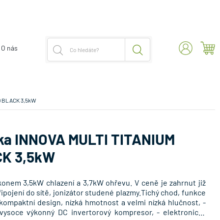
O nás
D BLACK 3,5kW
ka INNOVA MULTI TITANIUM
K 3,5kW
výkonem 3,5kW chlazení a 3,7kW ohřevu. V ceně je zahrnut již
ipojení do sítě, jonizátor studené plazmy.Tichý chod, funkce
 kompaktní design, nízká hmotnost a velmi nízká hlučnost, -
vysoce výkonný DC invertorový kompresor, - elektronický