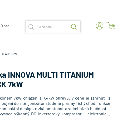
O nás
D BLACK 7kW
ka INNOVA MULTI TITANIUM
CK 7kW
výkonem 7kW chlazení a 7,4kW ohřevu. V ceně je zahrnut již
ipojení do sítě, jonizátor studené plazmy.Tichý chod, funkce
 kompaktní design, nízká hmotnost a velmi nízká hlučnost, -
vysoce výkonný DC invertorový kompresor, - elektronický