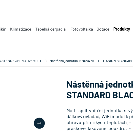
ikin
Klimatizace
Tepelná čerpadla
Fotovoltaika
Dotace
Produkty
ÁSTĚNNÉ JEDNOTKY MULTI
Nástěnná jednotka INNOVA MULTI TITANIUM STANDAR
Nástěnná jednot
STANDARD BLA
Multi split vnitřní jednotka s 
dálkový ovladač, WiFi modul k př
ohřevu při nízkých teplotách. -
práškově lakované pouzdro, - 