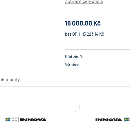
expanzní ventil, - chladivo R
Zobrazit celý popis
provoz zařízení v režimu vytápěn
nízkých venkovních teplotách až
do -22°C, - funkce nízkonapěťo
16 000,00 Kč
bez DPH:
13 223,14 Kč
Kód zboží:
Výrobce:
okumenty