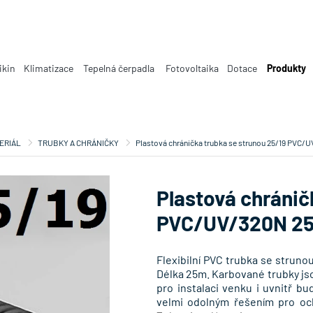
ikin
Klimatizace
Tepelná čerpadla
Fotovoltaika
Dotace
Produkty
ERIÁL
TRUBKY A CHRÁNIČKY
Plastová chránička trubka se strunou 25/19 PVC
Plastová chránič
PVC/UV/320N 2
Flexibilní PVC trubka se stru
Délka 25m. Karbované trubky jso
pro instalaci venku i uvnitř 
velmi odolným řešením pro och