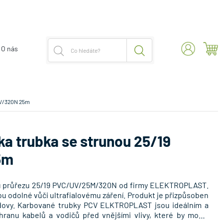
O nás
/UV/320N 25m
ka trubka se strunou 25/19
5m
nou průřezu 25/19 PVC/UV/25M/320N od firmy ELEKTROPLAST.
u odolné vůči ultrafialovému záření. Produkt je přizpůsoben
budovy. Karbované trubky PCV ELKTROPLAST jsou ideálním a
ranu kabelů a vodičů před vnějšími vlivy, které by mohly