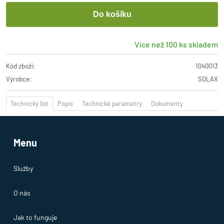
Více než 100 ks skladem
Kód zboží:
1040013
Výrobce:
SOLAX
Technický list
Popis
Technické parametry
Dokumenty
Menu
Služby
O nás
Jak to funguje