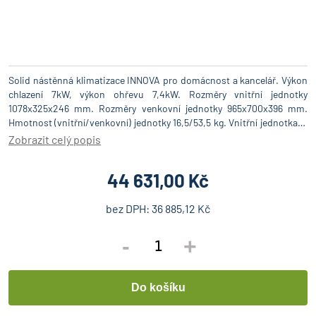
Solid nástěnná klimatizace INNOVA pro domácnost a kancelář. Výkon
chlazení 7kW, výkon ohřevu 7,4kW. Rozměry vnitřní jednotky
1078x325x246 mm. Rozměry venkovní jednotky 965x700x396 mm.
Hmotnost (vnitřní/venkovní) jednotky 16,5/53,5 kg. Vnitřní jednotka: -
kompaktní obudova, plochý design, - nízká hlučnost - vícerychlostní
Zobrazit celý popis
ovládání rychlosti ventilátoru s automatickým režimem, - vysoce
výkonné vzduchové deflektory s plnou regulací (vertikální), IR dálkové
44 631,00 Kč
ovládání s opakovatelným časovačem a hodinami reálného času, -
automatický restart po výpadcích proudu, - Turbo režim rychlého
chlazení a topení, - udržovací vytápění +8°C (funkce provozu
bez DPH:
36 885,12 Kč
prázdninového domu v režimu vytápění), - ionizátor studené plazmy,
- inteligentní režim řízení teploty I FEEL pomocí teplotního čidla v
-
+
dálkovém ovladači, - rodičovský zámek, - ochrana proti studenému
vzduchu v režimu topení, - možnost úspory energie v režimu chlazení,
- LED displej, - WiFi - jednotky jsou vybaveny funkcí dálkového
ovládání přes síť pomocí zařízení smartphone atd., - týdenní časovač -
volitelné Venkovní jednotka: - kompaktní design, velmi nízká