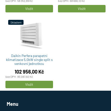
bez DPH:
58 352,89
Kč
bez DPH:
68 666,12
Kč
Počet
Počet
Vložit
Vložit
produktů
produktů
Skladem
Daikin Perfera parapetní
klimatizace 5,0kW single split s
venkovní jednotkou
102 956,00
Kč
bez DPH:
85 087,60
Kč
Počet
Vložit
produktů
Menu