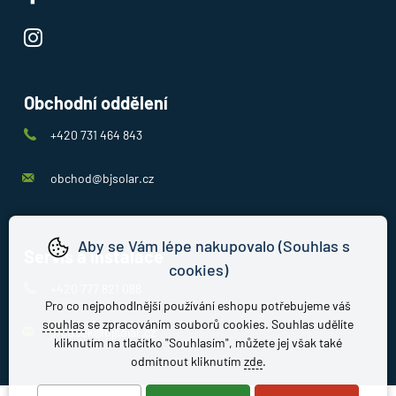
Obchodní oddělení
+420 731 464 843
obchod@bjsolar.cz
Aby se Vám lépe nakupovalo (Souhlas s
Servis a instalace
cookies)
+420 777 821 088
Pro co nejpohodlnější používání eshopu potřebujeme váš
souhlas
se zpracováním souborů cookies. Souhlas udělíte
jirousek@bjsolar.cz
kliknutím na tlačítko "Souhlasím", můžete jej však také
odmítnout kliknutím
zde
.