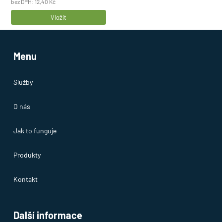
bez DPH:
12,40
Kč
Počet
Vložit
produktů
Menu
Služby
O nás
Jak to funguje
Produkty
Kontakt
Další informace