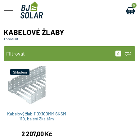
0
KABELOVÉ ŽLABY
1 produkt
Filtrovat
Skladem
Kabelový žlab 110X100MM SKSM
110, balení 3ks á1m
2 207,00
Kč