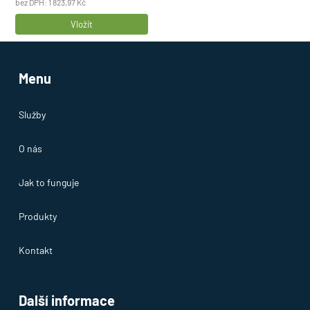
bez DPH:
1 823,97
Kč
Počet
Vložit
produktů
Menu
Služby
O nás
Jak to funguje
Produkty
Kontakt
Další informace